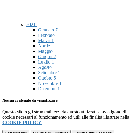
2021
Gennaio
7
Febbraio
Marzo
1
Aprile
Maggio
Giugno
2
Luglio
1
Agosto
1
Settembre
1
Ottobre
5
Novembre
1
Dicembre
1
Nessun contenuto da visualizzare
Questo sito o gli strumenti terzi da questo utilizzati si avvalgono di
cookie necessari al funzionamento ed utili alle finalità illustrate nella
COOKIE POLICY
.