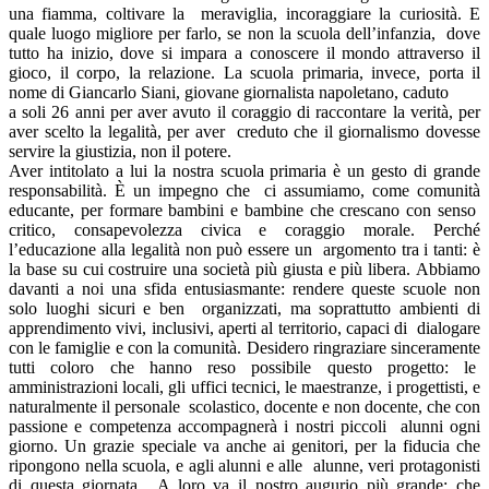
una fiamma, coltivare la meraviglia, incoraggiare la curiosità. E
quale luogo migliore per farlo, se non la scuola dell’infanzia, dove
tutto ha inizio, dove si impara a conoscere il mondo attraverso il
gioco, il corpo, la relazione. La scuola primaria, invece, porta il
nome di Giancarlo Siani, giovane giornalista napoletano, caduto
a soli 26 anni per aver avuto il coraggio di raccontare la verità, per
aver scelto la legalità, per aver creduto che il giornalismo dovesse
servire la giustizia, non il potere.
Aver intitolato a lui la nostra scuola primaria è un gesto di grande
responsabilità. È un impegno che ci assumiamo, come comunità
educante, per formare bambini e bambine che crescano con senso
critico, consapevolezza civica e coraggio morale. Perché
l’educazione alla legalità non può essere un argomento tra i tanti: è
la base su cui costruire una società più giusta e più libera. Abbiamo
davanti a noi una sfida entusiasmante: rendere queste scuole non
solo luoghi sicuri e ben organizzati, ma soprattutto ambienti di
apprendimento vivi, inclusivi, aperti al territorio, capaci di dialogare
con le famiglie e con la comunità. Desidero ringraziare sinceramente
tutti coloro che hanno reso possibile questo progetto: le
amministrazioni locali, gli uffici tecnici, le maestranze, i progettisti, e
naturalmente il personale scolastico, docente e non docente, che con
passione e competenza accompagnerà i nostri piccoli alunni ogni
giorno. Un grazie speciale va anche ai genitori, per la fiducia che
ripongono nella scuola, e agli alunni e alle alunne, veri protagonisti
di questa giornata. A loro va il nostro augurio più grande: che