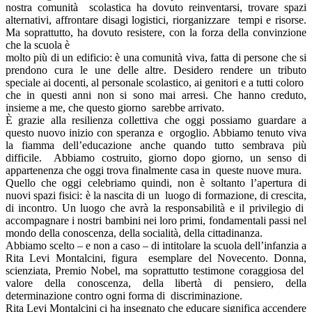
nostra comunità scolastica ha dovuto reinventarsi, trovare spazi
alternativi, affrontare disagi logistici, riorganizzare tempi e risorse.
Ma soprattutto, ha dovuto resistere, con la forza della convinzione
che la scuola è
molto più di un edificio: è una comunità viva, fatta di persone che si
prendono cura le une delle altre. Desidero rendere un tributo
speciale ai docenti, al personale scolastico, ai genitori e a tutti coloro
che in questi anni non si sono mai arresi. Che hanno creduto,
insieme a me, che questo giorno sarebbe arrivato.
È grazie alla resilienza collettiva che oggi possiamo guardare a
questo nuovo inizio con speranza e orgoglio. Abbiamo tenuto viva
la fiamma dell’educazione anche quando tutto sembrava più
difficile. Abbiamo costruito, giorno dopo giorno, un senso di
appartenenza che oggi trova finalmente casa in queste nuove mura.
Quello che oggi celebriamo quindi, non è soltanto l’apertura di
nuovi spazi fisici: è la nascita di un luogo di formazione, di crescita,
di incontro. Un luogo che avrà la responsabilità e il privilegio di
accompagnare i nostri bambini nei loro primi, fondamentali passi nel
mondo della conoscenza, della socialità, della cittadinanza.
Abbiamo scelto – e non a caso – di intitolare la scuola dell’infanzia a
Rita Levi Montalcini, figura esemplare del Novecento. Donna,
scienziata, Premio Nobel, ma soprattutto testimone coraggiosa del
valore della conoscenza, della libertà di pensiero, della
determinazione contro ogni forma di discriminazione.
Rita Levi Montalcini ci ha insegnato che educare significa accendere