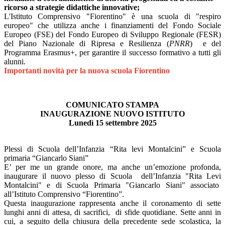
ricorso a strategie didattiche innovative;
L'Istituto Comprensivo "Fiorentino" è una scuola di "respiro
europeo" che utilizza anche i finanziamenti del Fondo Sociale
Europeo (FSE) del Fondo Europeo di Sviluppo Regionale (FESR)
del Piano Nazionale di Ripresa e Resilienza (
PNRR
) e del
Programma Erasmus+, per garantire il successo formativo a tutti gli
alunni.
Importanti novità per la nuova scuola Fiorentino
COMUNICATO STAMPA
INAUGURAZIONE NUOVO ISTITUTO
Lunedì 15 settembre 2025
Plessi di Scuola dell’Infanzia “Rita levi Montalcini” e Scuola
primaria “Giancarlo Siani”
E’ per me un grande onore, ma anche un’emozione profonda,
inaugurare il nuovo plesso di Scuola dell’Infanzia "Rita Levi
Montalcini" e di Scuola Primaria "Giancarlo Siani" associato
all’Istituto Comprensivo “Fiorentino”.
Questa inaugurazione rappresenta anche il coronamento di sette
lunghi anni di attesa, di sacrifici, di sfide quotidiane. Sette anni in
cui, a seguito della chiusura della precedente sede scolastica, la