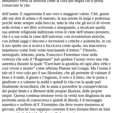
attirandoci verso la filosofia come la cosa più degna cui si possa
consacrare la vita.
dell’uomo. E rappresenta il suo vero e maggiore valore. Ché, grazie
alle sue doti di artista e di maestro, la sua azione fu larga e poderosa;
perché stette sempre sulla breccia, tutta la vita che gli toccò di vivere
nelle riviste e nei libri; scrivendo e insegnando, a inculcare quella
sua ardente religiosità indirizzata verso le cime dell’umano pensiero,
che è a sua volta la cima dell’universo: con ricostruzioni storiche,
con infiniti saggi e discorsi e recensioni e critiche e polemiche, in cui
il suo spirito ora si acuiva e luccicava come spada, ora trascorreva
impetuoso come forte vento trascinando il lettore.” Filosofo,
storiografo, letterato, poeta, Francesco Fiorentino visse nella
certezza che solo il “Ragionare” può guidare l’uomo verso una vita
autentica durante la quale “Esercitare la giustizia ed ogni altra virtù e
così vivere e morire” come afferma Platone nel Gorgia. Ma l’uomo è
tale ed è vivo solo per il suo filosofare, che gli permette di valutare il
bene e il male, il giusto e l’ingiusto, il vero e il falso; che lo porta a
giudicare e a valutare la realtà e quindi la vita con la quale può
finalmente riconciliarsi; che lo aiuta a possedere la consapevolezza
dei propri limiti e a liberarsi delle proprie illusioni, delle proprie
utopie. Questa continua tensione verso la verità non disgiunta da una
profonda ansia di conoscenza e quindi di libertà, è il messaggio
autentico e sofferto di F. Fiorentino che deve essere trasmesso ai
giovani, affinché essi sappiano costruire il loro domani liberi da falsi