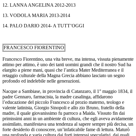
12. LANNA ANGELINA 2012-2013
13. VODOLA MARIA 2013-2014
14. PALO DARIO 2014- A TUTT’OGGI
FRANCESCO FIORENTINO
Francesco Fiorentino, una vita breve, ma intensa, vissuta pienamente
attimo per attimo, è uno dei tanti uomini grandi che il nostro Sud ha
elargito a piene mani, quasi che l’antica Mater Mediterranea e il
retaggio culturale della Magna Grecia abbiano lasciato un segno
profondo ed indelebile nelle generazioni.
Nacque a Sambiase, in provincia di Catanzaro, il 1° maggio 1834, il
padre Gennaro, farmacista, la madre casalinga, affidarono
l’educazione del piccolo Francesco al prozio materno, teologo e
valente latinista, Giorgio Sinopoli e allo zio Bruno, fratello della
madre, il quale giovanissimo fu parroco a Maida. Vissuto fin dai
primissimi anni in un ambiente di cultura, che egli aveva avidamente
assimilato, manifestava una tendenza al sapere sempre più decisa, un
forte desiderio di conoscere, un’infaticabile fame di lettura. Maturò
una profonda e varia cultura dai forti interessi speculativi, dai quali