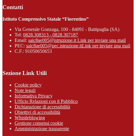
Contatti
Istituto Comprensivo Statale “Fiorentino”
Via Generale Gonzaga, 100 - 84091 - Battipaglia (SA)
Tel:
0828.308313 - 0828.307187
Email:
saic8ae005@istruzione.it
Link per inviare una mail
PEC:
saic8ae005@pec.istruzione.it
Link per inviare una mail
C.F.: 91050650653
Sezione Link Utili
Cookie policy
Note legali
Informativa Privacy
Ufficio Relazioni con il Pubblico
Dichiarazione di accessibilità
Obiettivi di accessibilità
Whistleblowing
Gestione consensi cookie
Amministrazione trasparente