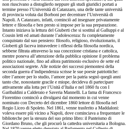
non riuscivano a distoglierlo neppure gli studi giuridici portati a
termine presso l’Università di Catanzaro, una delle tante università
di provincia voluta dai Borboni per decentrare l’Università di
Napoli. A Catanzaro, infatti, cominciò ad insegnare privatamente
lettere e filosofia e ben presto si impose per la sua preparazione.
Intanto iniziava la lettura del Giuberti che si sostituì al Galluppi e al
Cousin letti ed amati durante l’adolescenza: fu completamente
conquistato dal suo pensiero: filosofo, religioso, rivoluzionario, il
Gioberti gli faceva intravedere i riflessi della filosofia nordica,
sebbene filtrata attraverso la sua concezione cristiana e cattolica,
mentre poneva all’attenzione della pubblica opinione il problema
politico nazionale, fino ad allora patrimonio esclusivo de sette ed
associazioni segrete. Alle notizie dei successi piemontesi della
seconda guerra d’indipendenza scrisse le sue poesie patriottiche:
oltre l’amore per lo studio, l’amore per la patria segnò quegli anni
tanto che, nonostante gracile e miope, decideva di partecipare
attivamente alla lotta per l’Unità d’Italia e nel 1860 fu con I
Garibaldini a Calderaio e Saveria Mannelli. La fama di Francesco
Fiorentino cominciò a divulgarsi dal momento in cui venne
nominato con Decreto del dicembre 1860 lettore di filosofia nel
Regio Liceo di Spoleto. Nel 1861, venne trasferito a Maddaloni:
voleva essere più vicino a Napoli, dove cominciava a frequentare le
biblioteche per la stesura del suo primo libro: il Panteismo di
Giordano Bruno, che gli procurò la cattedra universitaria a Bologna.
Nel 1870 venne eletto deputato al Parlamento nel Collegio di