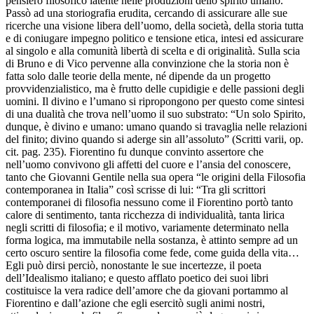
pensiero filosofico latente nelle produzioni dello spirito umano.
Passò ad una storiografia erudita, cercando di assicurare alle sue
ricerche una visione libera dell’uomo, della società, della storia tutta
e di coniugare impegno politico e tensione etica, intesi ed assicurare
al singolo e alla comunità libertà di scelta e di originalità. Sulla scia
di Bruno e di Vico pervenne alla convinzione che la storia non è
fatta solo dalle teorie della mente, né dipende da un progetto
provvidenzialistico, ma è frutto delle cupidigie e delle passioni degli
uomini. Il divino e l’umano si ripropongono per questo come sintesi
di una dualità che trova nell’uomo il suo substrato: “Un solo Spirito,
dunque, è divino e umano: umano quando si travaglia nelle relazioni
del finito; divino quando si aderge sin all’assoluto” (Scritti varii, op.
cit. pag. 235). Fiorentino fu dunque convinto assertore che
nell’uomo convivono gli affetti del cuore e l’ansia del conoscere,
tanto che Giovanni Gentile nella sua opera “le origini della Filosofia
contemporanea in Italia” così scrisse di lui: “Tra gli scrittori
contemporanei di filosofia nessuno come il Fiorentino portò tanto
calore di sentimento, tanta ricchezza di individualità, tanta lirica
negli scritti di filosofia; e il motivo, variamente determinato nella
forma logica, ma immutabile nella sostanza, è attinto sempre ad un
certo oscuro sentire la filosofia come fede, come guida della vita…
Egli può dirsi perciò, nonostante le sue incertezze, il poeta
dell’Idealismo italiano; e questo afflato poetico dei suoi libri
costituisce la vera radice dell’amore che da giovani portammo al
Fiorentino e dall’azione che egli esercitò sugli animi nostri,