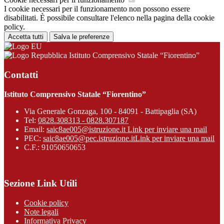
I cookie necessari per il funzionamento non possono essere
disabilitati. È possibile consultare l'elenco nella pagina della cookie
policy.
Accetta tutti
Salva le preferenze
Istituto Comprensivo Statale “Fiorentino”
Contatti
Istituto Comprensivo Statale “Fiorentino”
Via Generale Gonzaga, 100 - 84091 - Battipaglia (SA)
Tel:
0828.308313 - 0828.307187
Email:
saic8ae005@istruzione.it
Link per inviare una mail
PEC:
saic8ae005@pec.istruzione.it
Link per inviare una mail
C.F.: 91050650653
Sezione Link Utili
Cookie policy
Note legali
Informativa Privacy