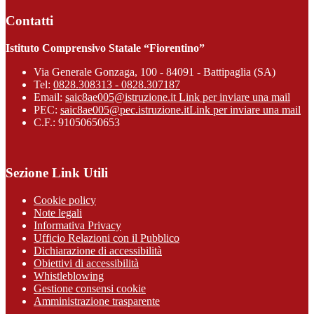
Contatti
Istituto Comprensivo Statale “Fiorentino”
Via Generale Gonzaga, 100 - 84091 - Battipaglia (SA)
Tel:
0828.308313 - 0828.307187
Email:
saic8ae005@istruzione.it
Link per inviare una mail
PEC:
saic8ae005@pec.istruzione.it
Link per inviare una mail
C.F.: 91050650653
Sezione Link Utili
Cookie policy
Note legali
Informativa Privacy
Ufficio Relazioni con il Pubblico
Dichiarazione di accessibilità
Obiettivi di accessibilità
Whistleblowing
Gestione consensi cookie
Amministrazione trasparente